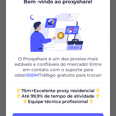
Bem -vindo ao proxyshare!
Leia mais
O Proxyshare é um dos proxies mais
estáveis ​​e confiáveis ​​do mercado! Entre
em contato com o suporte para
Three UK
obter
500M
Tráfego gratuito para trocar!
75m+Excelente proxy residencial
Até 99,9% de tempo de atividade
Leia mais
Equipe técnica profissional