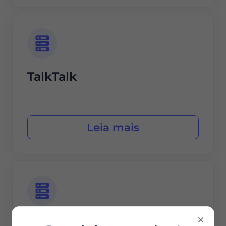
TalkTalk
Leia mais
Vodafone UK