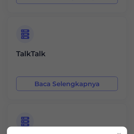
TalkTalk
Baca Selengkapnya