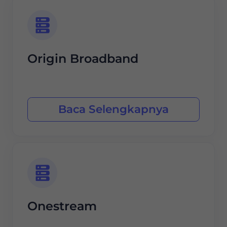
Origin Broadband
Baca Selengkapnya
Onestream