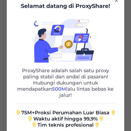
Vodafone UK
Selamat datang di ProxyShare!
Baca Selengkapnya
ProxyShare adalah salah satu proxy
paling stabil dan andal di pasaran!
Hubungi dukungan untuk
mendapatkan
500M
lalu lintas bebas ke
Three UK
jalur!
75M+Proksi Perumahan Luar Biasa
Waktu aktif hingga 99,9%
Baca Selengkapnya
Tim teknis profesional