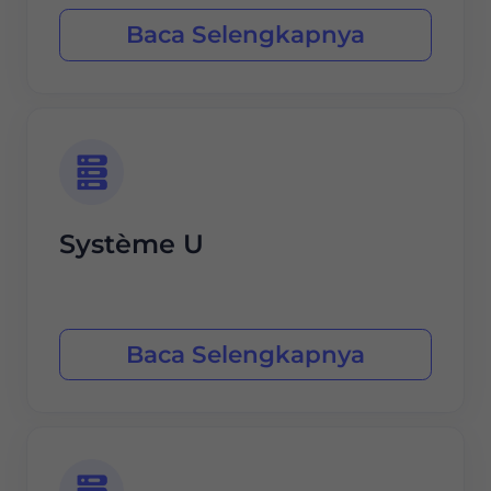
Baca Selengkapnya
Système U
Baca Selengkapnya