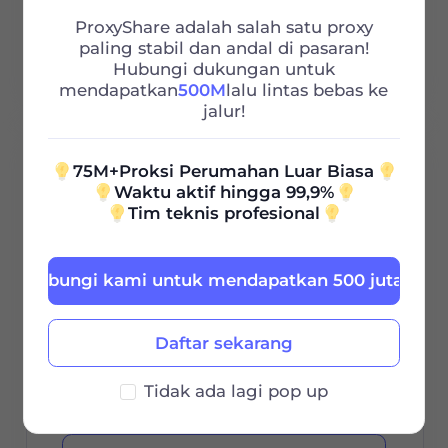
Http/Socks5
ProxyShare adalah salah satu proxy
paling stabil dan andal di pasaran!
Dukungan 24/7
Hubungi dukungan untuk
mendapatkan
500M
lalu lintas bebas ke
jalur!
100G
75M+Proksi Perumahan Luar Biasa
Waktu aktif hingga 99,9%
Tim teknis profesional
0.85
$
/GB
Hubungi kami untuk mendapatkan 500 juta grati
$85 / 30Hari
Daftar sekarang
Masa Berlaku
Tidak ada lagi pop up