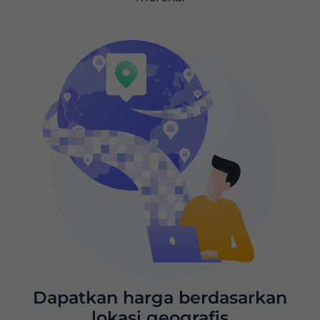
adaptasi dengan perubahan
Kumpul
tata letak