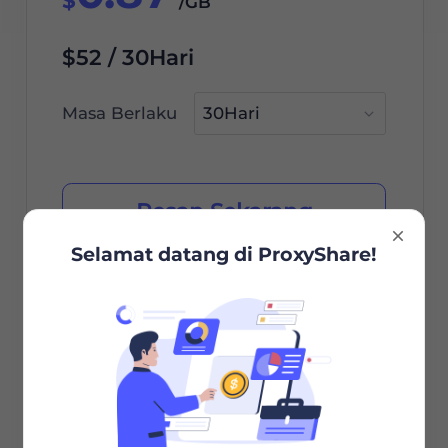
$
/GB
$52 / 30Hari
Masa Berlaku
Pesan Sekarang
Selamat datang di ProxyShare!
Pemilihan Kota/Negara
Sesi Tidak Terbatas
Bandwidth Tidak Terbatas