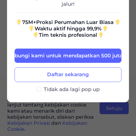
jalur!
75M+Proksi Perumahan Luar Biasa
Waktu aktif hingga 99,9%
Tim teknis profesional
Hubungi kami untuk mendapatkan 500 juta grati
Daftar sekarang
Situs web ini menggunakan cookie
Tidak ada lagi pop up
untuk meningkatkan pengalaman
pengguna. Untuk mempelajari lebih
lanjut tentang kebijakan cookie
Setuju
kami atau menarik diri dari
kebijakan tersebut, silakan periksa
Kebijakan Privasi
dan
Kebijakan
Cookie
.