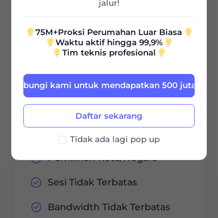
0.85
jalur!
$
/GB
$85 / 30Hari
75M+Proksi Perumahan Luar Biasa
Waktu aktif hingga 99,9%
Tim teknis profesional
Masa Berlaku
Hubungi kami untuk mendapatkan 500 juta grati
Pesan Sekarang
Daftar sekarang
Tidak ada lagi pop up
Pemilihan Kota/Negara
Sesi Tidak Terbatas
Bandwidth Tidak Terbatas