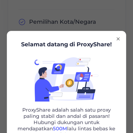
Pemilihan Kota/Negara
Sesi Tidak Terbatas
Selamat datang di ProxyShare!
Bandwidth Tidak Terbatas
Http/Socks5
Dukungan 24/7
ProxyShare adalah salah satu proxy
100G
paling stabil dan andal di pasaran!
Hubungi dukungan untuk
mendapatkan
500M
lalu lintas bebas ke