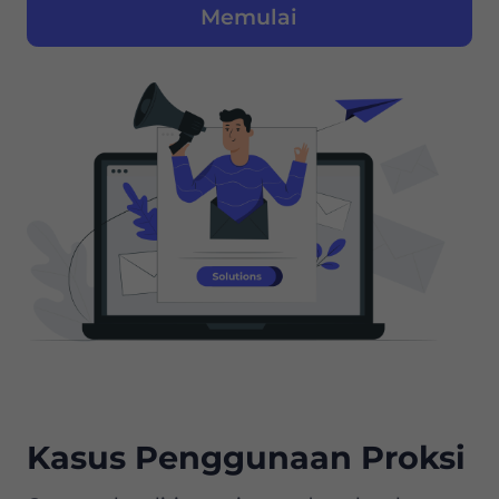
Memulai
Kasus Penggunaan Proksi