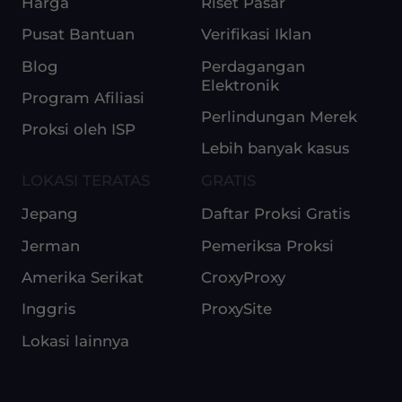
Harga
Riset Pasar
Pusat Bantuan
Verifikasi Iklan
Blog
Perdagangan
Elektronik
Program Afiliasi
Perlindungan Merek
Proksi oleh ISP
Lebih banyak kasus
LOKASI TERATAS
GRATIS
Jepang
Daftar Proksi Gratis
Jerman
Pemeriksa Proksi
Amerika Serikat
CroxyProxy
Inggris
ProxySite
Lokasi lainnya