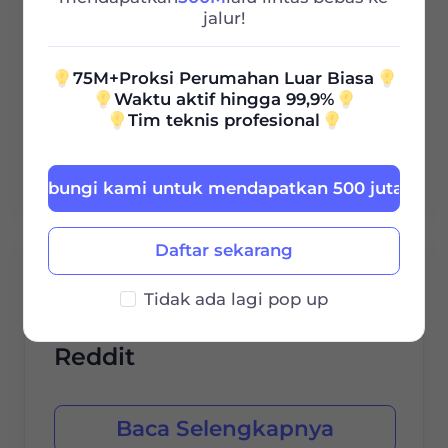
jalur!
75M+Proksi Perumahan Luar Biasa
Craigslist
Waktu aktif hingga 99,9%
Tim teknis profesional
Baca Selengkapnya
Hubungi kami untuk mendapatkan 500 juta grati
Daftar sekarang
Tidak ada lagi pop up
Reddit
Baca Selengkapnya