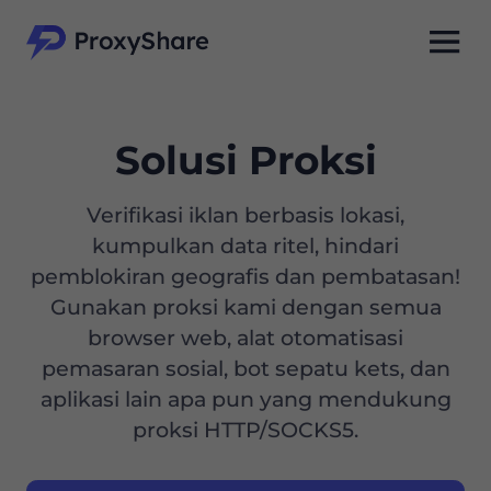
Solusi Proksi
Verifikasi iklan berbasis lokasi,
kumpulkan data ritel, hindari
pemblokiran geografis dan pembatasan!
Gunakan proksi kami dengan semua
browser web, alat otomatisasi
pemasaran sosial, bot sepatu kets, dan
aplikasi lain apa pun yang mendukung
proksi HTTP/SOCKS5.