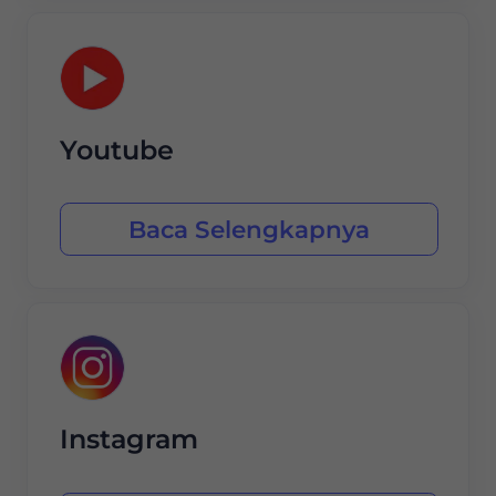
Youtube
Baca Selengkapnya
Instagram