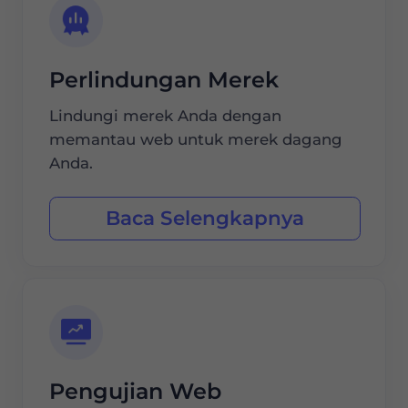
Perlindungan Merek
Lindungi merek Anda dengan
memantau web untuk merek dagang
Anda.
Baca Selengkapnya
Pengujian Web