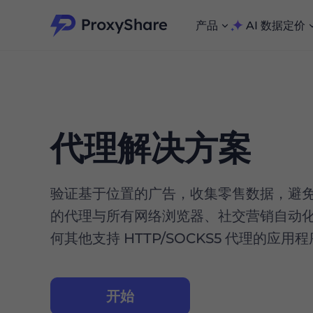
产品
AI 数据
定价
海量 IP 池无限代理，助你在互联网上实现全面匿名。
用于搜索、抓取和采集大规模数据集的强大工具
人性化抓取，无IP屏蔽，畅享195+地点，7500万个真实IP。
我们只提供并测试全球最快的数据中心代理，99% 匿名性。
加入 Proxyshare 联盟计划，赚取高达 10% 的佣金
探索我们的服务，通过 Proxyshare 独家折扣安全成长。
代理解决方案
验证基于位置的广告，收集零售数据，避
的代理与所有网络浏览器、社交营销自动
何其他支持 HTTP/SOCKS5 代理的应用
开始