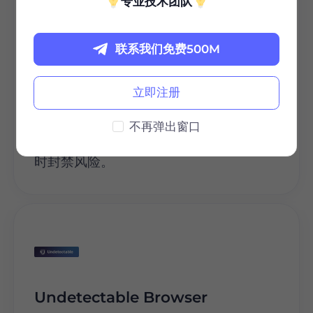
专业技术团队
WhitePage.House
联系我们免费500M
WhitePage.House 是一项专门为广告
活动创建高质量"白页"的服务。它通过在
几次点击内生成可信、内容丰富且符合平
立即注册
台政策的页面，解决了广告审核难的问
题。它与各种 Cloaking 服务无缝配合使
不再弹出窗口
用，帮助营销人员更快速地上线广告活
动，同时避免因落地页质量低而导致的即
时封禁风险。
Undetectable Browser