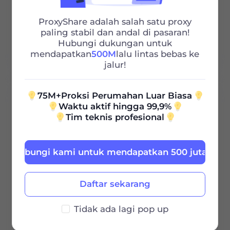
ProxyShare adalah salah satu proxy
Http/Socks5
paling stabil dan andal di pasaran!
Hubungi dukungan untuk
Dukungan 24/7
mendapatkan
500M
lalu lintas bebas ke
jalur!
75M+Proksi Perumahan Luar Biasa
100G
Waktu aktif hingga 99,9%
Tim teknis profesional
0.85
$
/GB
Hubungi kami untuk mendapatkan 500 juta grati
$85 / 30Hari
Daftar sekarang
Masa Berlaku
Tidak ada lagi pop up