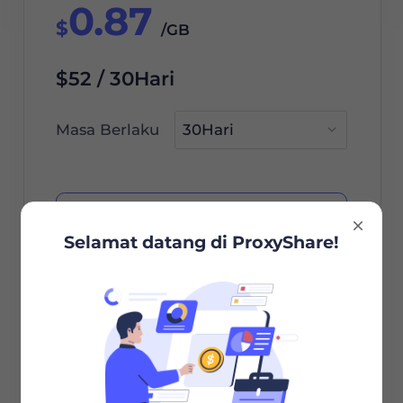
0.87
$
/GB
$52 / 30Hari
Masa Berlaku
Pesan Sekarang
Selamat datang di ProxyShare!
Pemilihan Kota/Negara
Sesi Tidak Terbatas
Bandwidth Tidak Terbatas