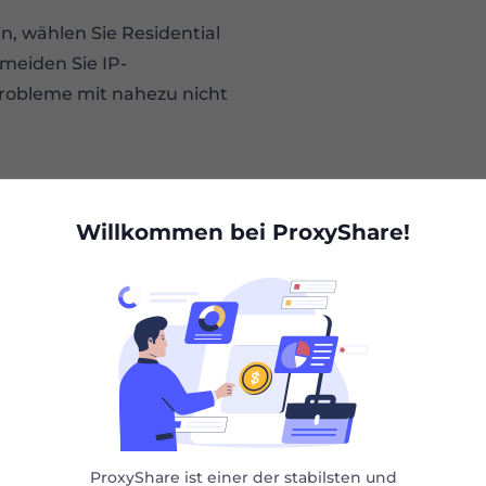
n, wählen Sie Residential
meiden Sie IP-
robleme mit nahezu nicht
Willkommen bei ProxyShare!
hlen Sie einen geeign
er Proxy-Pool von über 75 Millionen für volle Scra
ProxyShare ist einer der stabilsten und
hen Gründen ist dieser Service auf dem chinesischen Festland 