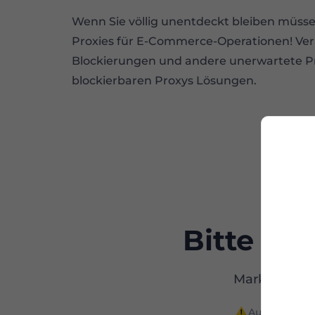
Wenn Sie völlig unentdeckt bleiben müsse
Proxies für E-Commerce-Operationen! Ver
Blockierungen und andere unerwartete P
blockierbaren Proxys Lösungen.
Bitte wä
Marktführend
Aus politisc