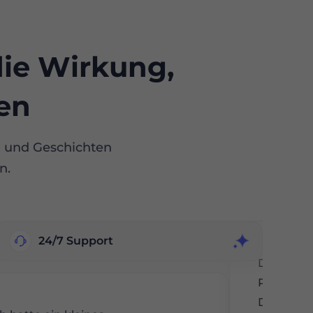
ie Wirkung,
len
n und Geschichten
n.
24/7 Support
Die Benu
ProxyShare
Die Einri