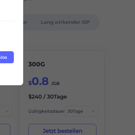
Data Center
Lang wirkender ISP
nlos
300G
0.8
$
/GB
$240 / 30Tage
Gültigkeitsdauer
Jetzt bestellen