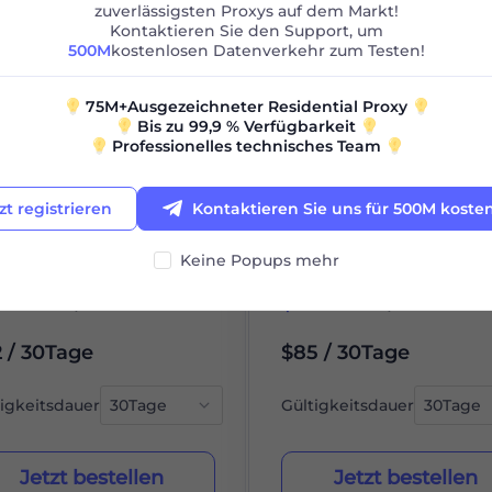
zuverlässigsten Proxys auf dem Markt!
Kontaktieren Sie den Support, um
IP-Pool-Aktualisierung
500M
kostenlosen Datenverkehr zum Testen!
 Residential
Static Residential
Statisches 
75M+Ausgezeichneter Residential Proxy
Bis zu 99,9 % Verfügbarkeit
Professionelles technisches Team
zt registrieren
Kontaktieren Sie uns für 500M koste
G
100G
Keine Popups mehr
0.87
0.85
$
/GB
/GB
 / 30Tage
$85 / 30Tage
tigkeitsdauer
Gültigkeitsdauer
Jetzt bestellen
Jetzt bestellen