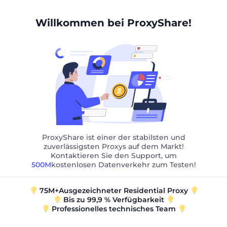
Willkommen bei ProxyShare!
barkeit des Dienstes sicherzustellen, garantieren jedoc
nktionen des Dienstes jederzeit aus Wartungs- oder a
es verantwortlich, einschließlich des Hochladens, Heru
kann zur Sperrung oder Kündigung des Kontos ohne Rü
eitung
ProxyShare ist einer der stabilsten und
zuverlässigsten Proxys auf dem Markt!
ß unserer Datenschutzrichtlinie zu verarbeiten. Weiter
Kontaktieren Sie den Support, um
500M
kostenlosen Datenverkehr zum Testen!
ng
75M+Ausgezeichneter Residential Proxy
Bis zu 99,9 % Verfügbarkeit
Professionelles technisches Team
Abonnementlaufzeit jederzeit kündigen, gezahlte Geb
it geltendem Recht oder unserer Rückerstattungsricht