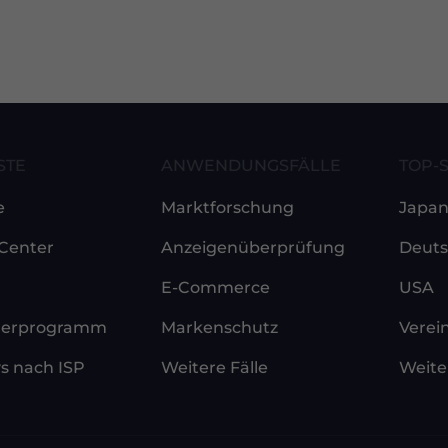
STE
ANWENDUNGSFÄLLE
TOP-
e
Marktforschung
Japa
-Center
Anzeigenüberprüfung
Deuts
E-Commerce
USA
nerprogramm
Markenschutz
Verei
s nach ISP
Weitere Fälle
Weite