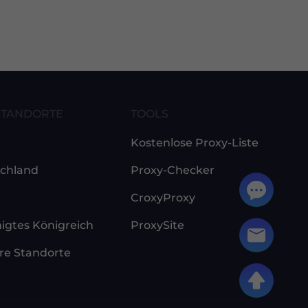
STANDORTE
TOOLS
n
Kostenlose Proxy-Liste
chland
Proxy-Checker
CroxyProxy
nigtes Königreich
ProxySite
re Standorte