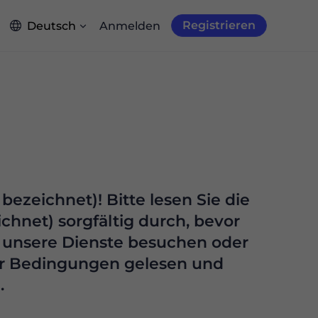
Registrieren
Deutsch
Anmelden
ffizienter herunter.
e Residential Proxies aus und genießen Sie unschlagbare Geschwindigkeit und Stabilität.
weit schnellsten Rechenzentrum-Proxys mit 99 % Anonymität an und testen sie.
/1K Ergebnisse
/1K Ergebnisse
bezeichnet)! Bitte lesen Sie die
net) sorgfältig durch, bevor
e unsere Dienste besuchen oder
ser Bedingungen gelesen und
.