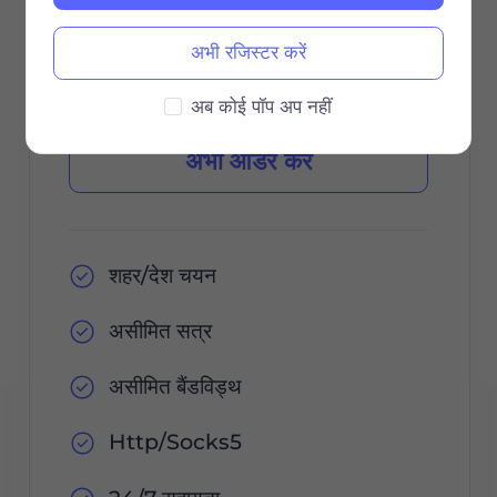
वैधता अवधि
अभी रजिस्टर करें
अब कोई पॉप अप नहीं
अभी ऑर्डर करें
शहर/देश चयन
असीमित सत्र
असीमित बैंडविड्थ
Http/Socks5