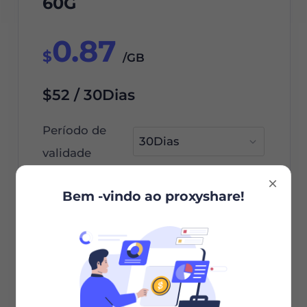
60G
0.87
$
/GB
$52 / 30Dias
Período de
validade
Bem -vindo ao proxyshare!
Encomende agora
Seleção da cidade/país