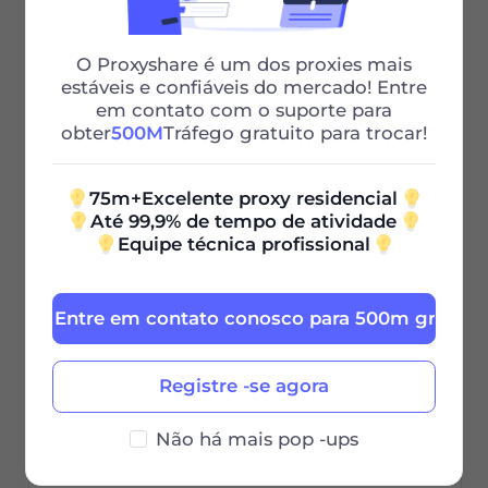
Sessões ilimitadas
O Proxyshare é um dos proxies mais
Largura de banda ilimitada
estáveis ​​e confiáveis ​​do mercado! Entre
em contato com o suporte para
HTTP/SOCKS5
obter
500M
Tráfego gratuito para trocar!
Suporte 24/7
75m+Excelente proxy residencial
Até 99,9% de tempo de atividade
Equipe técnica profissional
100G
Entre em contato conosco para 500m grátis
0.85
$
Registre -se agora
/GB
Não há mais pop -ups
$85 / 30Dias