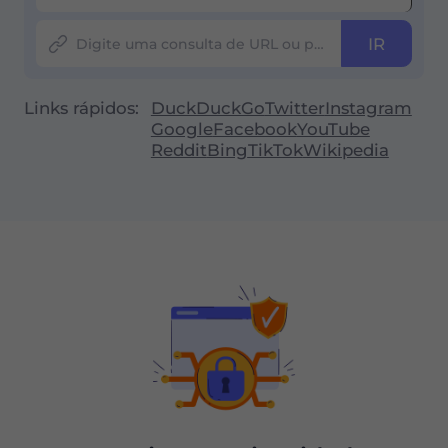
IR
Links rápidos:
DuckDuckGo
Twitter
Instagram
Google
Facebook
YouTube
Reddit
Bing
TikTok
Wikipedia