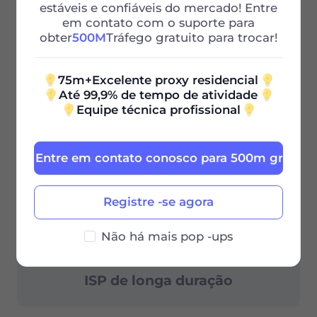
estáveis ​​e confiáveis ​​do mercado! Entre
liberdade de raspagem completa
em contato com o suporte para
obter
500M
Tráfego gratuito para trocar!
Karena kebijakan, layanan ini tidak tersedia
di China mainland.
75m+Excelente proxy residencial
Popular
Até 99,9% de tempo de atividade
Equipe técnica profissional
Proxies residenciais
Proxies residenciais
Entre em contato conosco para 500m grátis
Residencial Ilimitado
Atualização do Pool de IP
Residencial Estático
Registre -se agora
Não há mais pop -ups
Centro de dados estático
ISP de longa duração