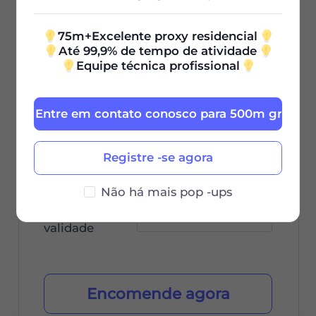
75m+Excelente proxy residencial
Até 99,9% de tempo de atividade
Equipe técnica profissional
3000G
0.67
Entre em contato conosco para 500m grátis
$
/GB
Registre -se agora
$2000 / 30Dias
Não há mais pop -ups
Período de
validade
Encomende agora