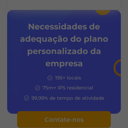
Necessidades de
adequação do plano
personalizado da
empresa
195+ locais
75m+ IPS residencial
99,99% de tempo de atividade
Contate-nos