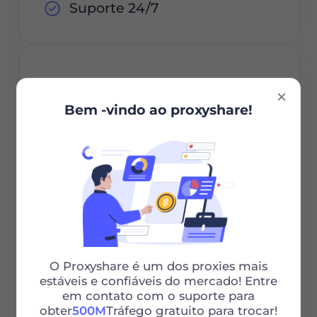
Suporte 24/7
1000G
Bem -vindo ao proxyshare!
0.75
$
/GB
$750 / 30Dias
Período de
validade
O Proxyshare é um dos proxies mais
estáveis ​​e confiáveis ​​do mercado! Entre
em contato com o suporte para
Encomende agora
obter
500M
Tráfego gratuito para trocar!