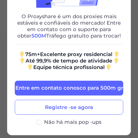
ISP de longa duração
O Proxyshare é um dos proxies mais
estáveis ​​e confiáveis ​​do mercado! Entre
em contato com o suporte para
obter
500M
Tráfego gratuito para trocar!
10G
75m+Excelente proxy residencial
Até 99,9% de tempo de atividade
Equipe técnica profissional
0.9
$
/GB
Entre em contato conosco para 500m grátis
$9 / 30Dias
Registre -se agora
Período de
validade
Não há mais pop -ups