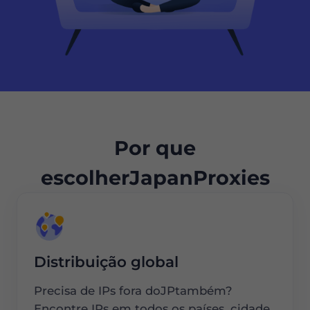
Por que
escolherJapanProxies
Distribuição global
Precisa de IPs fora doJPtambém?
Encontre IPs em todos os países, cidade,