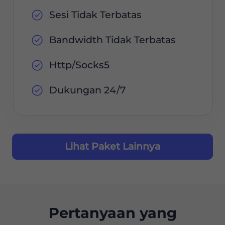
Sesi Tidak Terbatas
Bandwidth Tidak Terbatas
Http/Socks5
Dukungan 24/7
Lihat Paket Lainnya
Pertanyaan yang