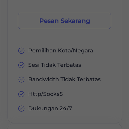
Pesan Sekarang
Pemilihan Kota/Negara
Sesi Tidak Terbatas
Bandwidth Tidak Terbatas
Http/Socks5
Dukungan 24/7