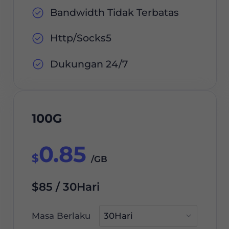
Bandwidth Tidak Terbatas
Http/Socks5
Dukungan 24/7
100G
0.85
$
/GB
$85 / 30Hari
Masa Berlaku