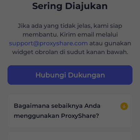
Sering Diajukan
Jika ada yang tidak jelas, kami siap
membantu. Kirim email melalui
support@proxyshare.com
atau gunakan
widget obrolan di sudut kanan bawah.
Hubungi Dukungan
Bagaimana sebaiknya Anda
menggunakan ProxyShare?