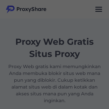
Proxy Web Gratis
Situs Proxy
Proxy Web gratis kami memungkinkan
Anda membuka blokir situs web mana
pun yang diblokir. Cukup ketikkan
alamat situs web di dalam kotak dan
akses situs mana pun yang Anda
inginkan.