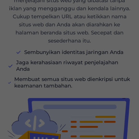
menjelajahi situs web yang dibatasi tanpa
iklan yang mengganggu dan kendala lainnya.
Cukup tempelkan URL atau ketikkan nama
situs web dan Anda akan diarahkan ke
halaman beranda situs web. Secepat dan
sesederhana itu.
Sembunyikan identitas jaringan Anda
Jaga kerahasiaan riwayat penjelajahan
Anda
Membuat semua situs web dienkripsi untuk
keamanan tambahan.