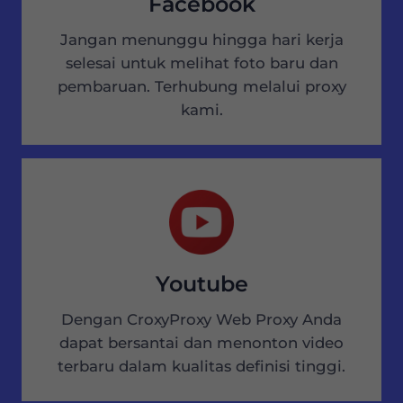
Facebook
Jangan menunggu hingga hari kerja
selesai untuk melihat foto baru dan
pembaruan. Terhubung melalui proxy
kami.
Youtube
Dengan CroxyProxy Web Proxy Anda
dapat bersantai dan menonton video
terbaru dalam kualitas definisi tinggi.