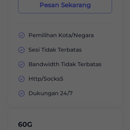
Pesan Sekarang
Pemilihan Kota/Negara
Sesi Tidak Terbatas
Bandwidth Tidak Terbatas
Http/Socks5
Dukungan 24/7
60G