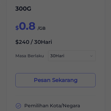
300G
0.8
$
/GB
$240 / 30Hari
Masa Berlaku
Pesan Sekarang
Pemilihan Kota/Negara