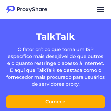
TalkTalk
O fator crítico que torna um ISP
específico mais desejável do que outros
é o quanto restringe o acesso à Internet.
É aqui que TalkTalk se destaca como o
fornecedor mais procurado para usuários
de servidores proxy.
Comece