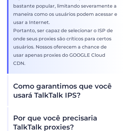
bastante popular, limitando severamente a
maneira como os usuários podem acessar e
usar a Internet.
Portanto, ser capaz de selecionar o ISP de
onde seus proxies são críticos para certos
usuários. Nossos oferecem a chance de
usar apenas proxies do GOOGLE Cloud
CDN.
Como garantimos que você
usará TalkTalk IPS?
Nosso pool de proxy residencial oferece
Por que você precisaria
inúmeras TalkTalk Proxies, para que nossos
clientes não precisem se preocupar com as
TalkTalk proxies?