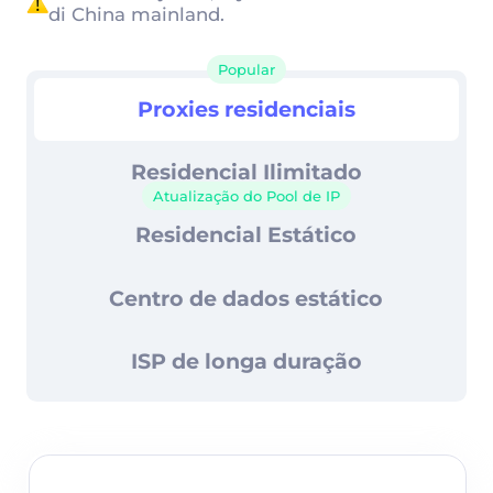
Controle avançado de sessão
di China mainland.
99,67% de taxa de sucesso
Popular
Proxies residenciais
Proxies residenciais
Suporte 24/7
Residencial Ilimitado
Atualização do Pool de IP
Residencial Estático
Centro de dados estático
ISP de longa duração