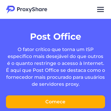
Post Office
O fator crítico que torna um ISP
específico mais desejável do que outros
é o quanto restringe o acesso à Internet.
É aqui que Post Office se destaca como o
fornecedor mais procurado para usuários
de servidores proxy.
Comece