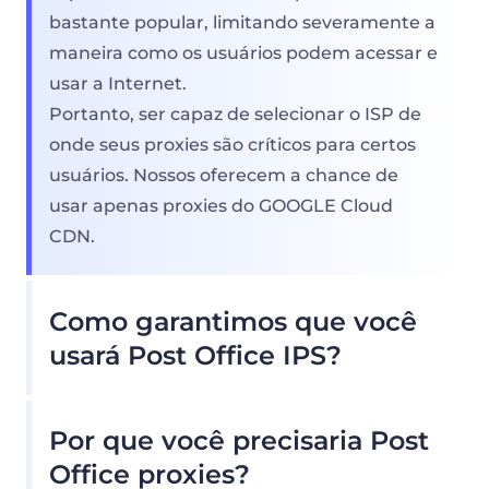
bastante popular, limitando severamente a
maneira como os usuários podem acessar e
usar a Internet.
Portanto, ser capaz de selecionar o ISP de
onde seus proxies são críticos para certos
usuários. Nossos oferecem a chance de
usar apenas proxies do GOOGLE Cloud
CDN.
Como garantimos que você
usará Post Office IPS?
Nosso pool de proxy residencial oferece
Por que você precisaria Post
inúmeras Post Office Proxies, para que
nossos clientes não precisem se preocupar
Office proxies?