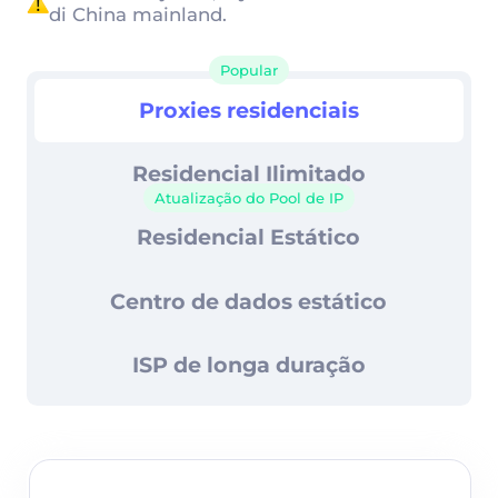
Controle avançado de sessão
di China mainland.
99,67% de taxa de sucesso
Popular
Proxies residenciais
Proxies residenciais
Suporte 24/7
Residencial Ilimitado
Atualização do Pool de IP
Residencial Estático
Centro de dados estático
ISP de longa duração