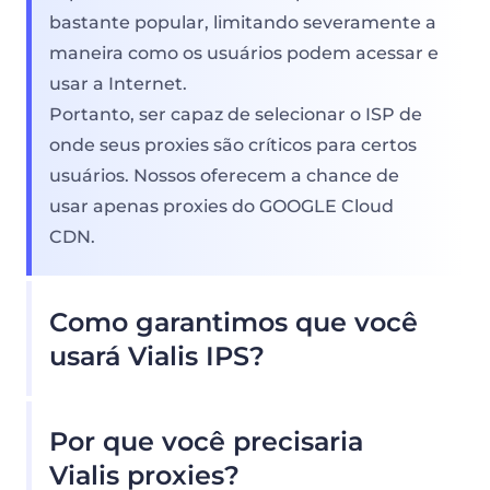
bastante popular, limitando severamente a
maneira como os usuários podem acessar e
usar a Internet.
Portanto, ser capaz de selecionar o ISP de
onde seus proxies são críticos para certos
usuários. Nossos oferecem a chance de
usar apenas proxies do GOOGLE Cloud
CDN.
Como garantimos que você
usará Vialis IPS?
Nosso pool de proxy residencial oferece
Por que você precisaria
inúmeras Vialis Proxies, para que nossos
clientes não precisem se preocupar com as
Vialis proxies?