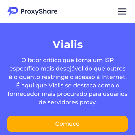
Vialis
O fator crítico que torna um ISP
específico mais desejável do que outros
é o quanto restringe o acesso à Internet.
É aqui que Vialis se destaca como o
fornecedor mais procurado para usuários
de servidores proxy.
Comece