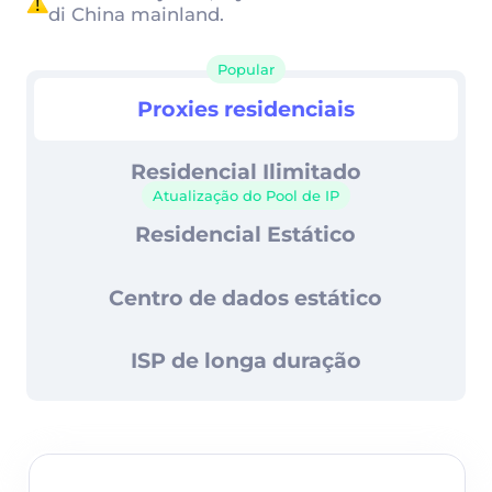
Controle avançado de sessão
di China mainland.
99,67% de taxa de sucesso
Popular
Proxies residenciais
Proxies residenciais
Suporte 24/7
Residencial Ilimitado
Atualização do Pool de IP
Residencial Estático
Centro de dados estático
ISP de longa duração