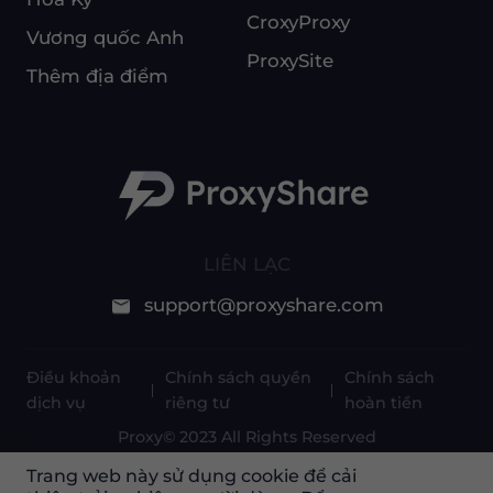
CroxyProxy
Vương quốc Anh
ProxySite
Thêm địa điểm
LIÊN LẠC
support@proxyshare.com
Điều khoản
Chính sách quyền
Chính sách
dịch vụ
riêng tư
hoàn tiền
Proxy© 2023 All Rights Reserved
Trang web này sử dụng cookie để cải