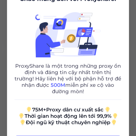
Đọc thêm
ProxyShare là một trong những proxy ổn
định và đáng tin cậy nhất trên thị
trường! Hãy liên hệ với bộ phận hỗ trợ để
nhận được
500M
miễn phí xe cộ vào
NetCologne
đường mòn!
75M+Proxy dân cư xuất sắc
Thời gian hoạt động lên tới 99,9%
Đọc thêm
Đội ngũ kỹ thuật chuyên nghiệp