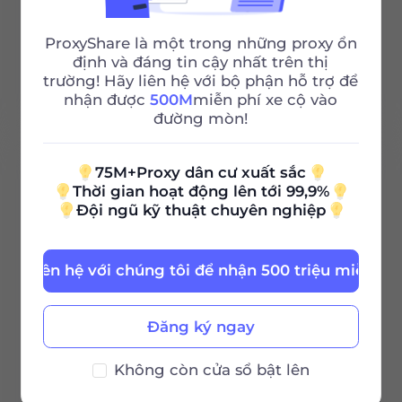
Http/Socks5
ProxyShare là một trong những proxy ổn
định và đáng tin cậy nhất trên thị
trường! Hãy liên hệ với bộ phận hỗ trợ để
Hỗ trợ 24/7
nhận được
500M
miễn phí xe cộ vào
đường mòn!
75M+Proxy dân cư xuất sắc
100G
Thời gian hoạt động lên tới 99,9%
Đội ngũ kỹ thuật chuyên nghiệp
0.85
$
/GB
Liên hệ với chúng tôi để nhận 500 triệu miễn ph
$85 / 30Ngày
Đăng ký ngay
Thời hạn hiệu
Không còn cửa sổ bật lên
lực