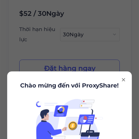
$52 / 30Ngày
Thời hạn hiệu
lực
Đặt hàng ngay
Chào mừng đến với ProxyShare!
Lựa chọn Thành phố/Quốc
gia
Phiên không giới hạn
Băng thông không giới hạn