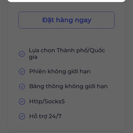
Đặt hàng ngay
Lựa chọn Thành phố/Quốc
gia
Phiên không giới hạn
Băng thông không giới hạn
Http/Socks5
Hỗ trợ 24/7