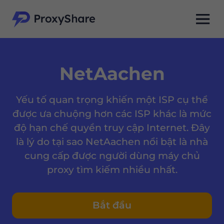
NetAachen
Yếu tố quan trọng khiến một ISP cụ thể
được ưa chuộng hơn các ISP khác là mức
độ hạn chế quyền truy cập Internet. Đây
là lý do tại sao NetAachen nổi bật là nhà
cung cấp được người dùng máy chủ
proxy tìm kiếm nhiều nhất.
Bắt đầu