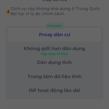
nhất trên thị trường
Dịch vụ này không khả dụng ở Trung Quốc
Nhắm mục tiêu theo địa lý chính xác
đại lục vì lý do chính sách.
(cấp quốc gia, tiểu bang và thành
phố)
Phổ biến
Proxy dân dụng
Proxy dân cư
Điều khiển phiên nâng cao
tỷ lệ thành công 99,67%
Không giới hạn dân dụng
Cập nhật IP Pool
Hỗ trợ 24/7
Dân dụng tĩnh
Trung tâm dữ liệu tĩnh
ISP hoạt động lâu dài