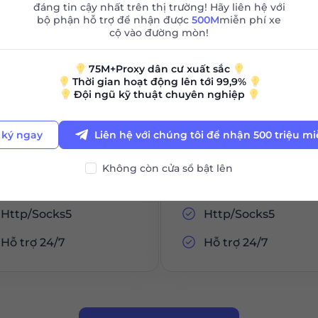
đáng tin cậy nhất trên thị trường! Hãy liên hệ với
bộ phận hỗ trợ để nhận được
500M
miễn phí xe
cộ vào đường mòn!
Đặt hàng ngay
Đặt hàng ngay
75M+Proxy dân cư xuất sắc
Thời gian hoạt động lên tới 99,9%
Đội ngũ kỹ thuật chuyên nghiệp
Lựa chọn Thành
Lựa chọn Thành
phố/Quốc gia
phố/Quốc gia
ký ngay
Liên hệ với chúng tôi để nhận 500 triệu mi
Phiên không giới hạn
Phiên không giới h
Không còn cửa sổ bật lên
Băng thông không giới
Băng thông không g
hạn
hạn
Http/Socks5
Http/Socks5
Hỗ trợ 24/7
Hỗ trợ 24/7