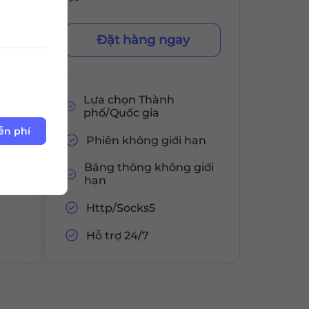
Đặt hàng ngay
Lựa chọn Thành
phố/Quốc gia
ễn phí
ạn
Phiên không giới hạn
iới
Băng thông không giới
hạn
Http/Socks5
Hỗ trợ 24/7