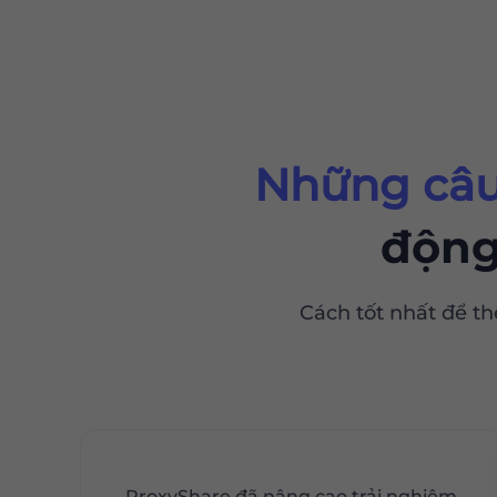
Những câu
động
Cách tốt nhất để th
ProxyShare đã nâng cao trải nghiệm