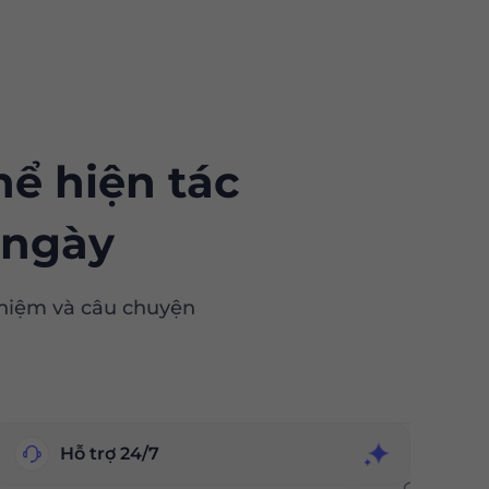
hể hiện tác
 ngày
nghiệm và câu chuyện
Hỗ trợ 24/7
Giao diện