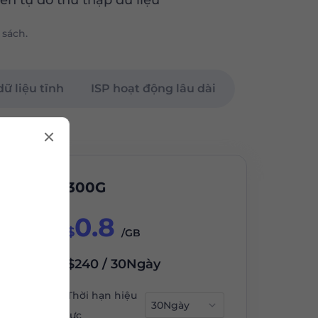
ền tự do thu thập dữ liệu
 sách.
ữ liệu tĩnh
ISP hoạt động lâu dài
300G
0.8
$
/GB
$240 / 30Ngày
Thời hạn hiệu
lực