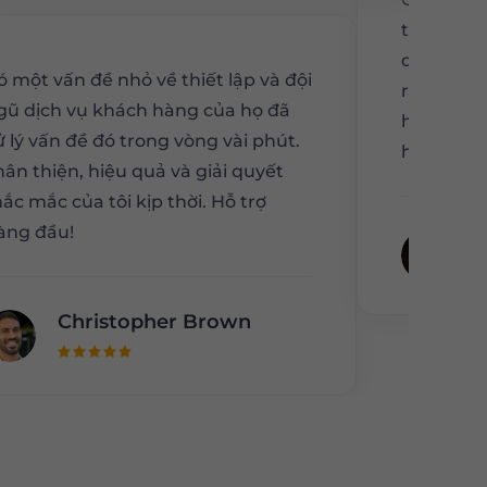
trực quan.
dàng, nga
ó một vấn đề nhỏ về thiết lập và đội
rành về c
gũ dịch vụ khách hàng của họ đã
hướng qua
ử lý vấn đề đó trong vòng vài phút.
hiệu quả.
hân thiện, hiệu quả và giải quyết
hắc mắc của tôi kịp thời. Hỗ trợ
àng đầu!
W
Christopher Brown