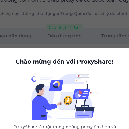
rường với hơn 75 triệu proxy để có được toàn quy
ch vụ này không khả dụng ở Trung Quốc đại lục vì lý do chính
Cập nhật IP Pool
hạn dân dụng
Dân dụng tĩnh
Trung tâm d
Chào mừng đến với ProxyShare!
G
100G
0.87
0.85
$
/GB
/GB
 / 30Ngày
$85 / 30Ngày
i hạn hiệu
Thời hạn hiệu
ProxyShare là một trong những proxy ổn định và
lực