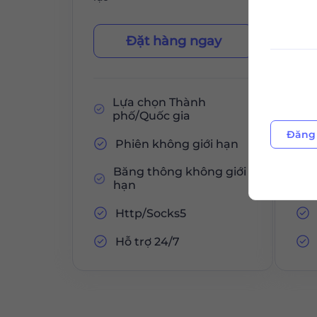
Đặt hàng ngay
Lựa chọn Thành
phố/Quốc gia
Đăng 
Phiên không giới hạn
Băng thông không giới
hạn
Http/Socks5
Hỗ trợ 24/7