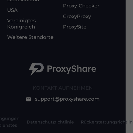
Proxy-Checker
USA
CroxyProxy
Vereinigtes
Königreich
ProxySite
Weitere Standorte
KONTAKT AUFNEHMEN
support@proxyshare.com
ingungen
Datenschutzrichtlinie
Rückerstattungsrichtlin
Dienstes