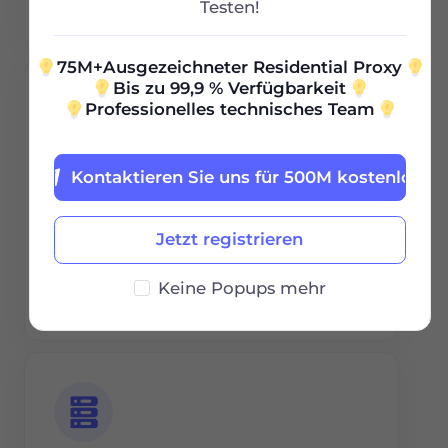
Testen!
75M+Ausgezeichneter Residential Proxy
Bis zu 99,9 % Verfügbarkeit
Professionelles technisches Team
Kontaktieren Sie uns für 500M kostenlos
EWE TEL
Jetzt registrieren
Weiterlesen
Keine Popups mehr