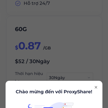
Hỗ trợ 24/7
60G
0.87
$
/GB
$52 / 30Ngày
Thời hạn hiệu
lực
Chào mừng đến với ProxyShare!
Đặt hàng ngay