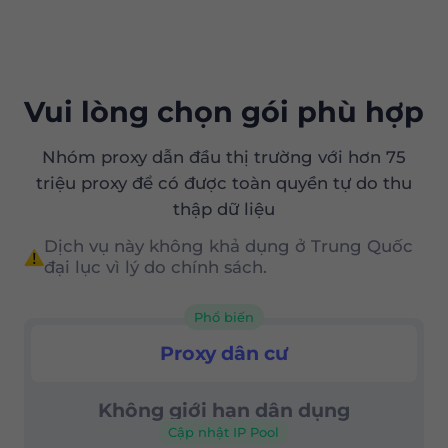
chặn bất kỳ hành vi lạm dụng nào và duy
làm việc với nhà cung cấp này.
gốc hợp pháp trên toàn thế giới, Proxy là
trì tính toàn vẹn của mạng của chúng tôi,
lựa chọn phù hợp cho các máy chủ proxy
tùy chọn này không được bật cho các máy
Vodafone Kabel Deutschland chính hãng.
chủ mới người dùng theo mặc định.
Vui lòng chọn gói phù hợp
Các dịch vụ ủy quyền dân cư của chúng tôi
cung cấp:
Nhóm proxy dẫn đầu thị trường với hơn 75
triệu proxy để có được toàn quyền tự do thu
Một trong những tỷ lệ giá trị/giá tốt
thập dữ liệu
nhất trên thị trường
Dịch vụ này không khả dụng ở Trung Quốc
Nhắm mục tiêu theo địa lý chính xác
đại lục vì lý do chính sách.
(cấp quốc gia, tiểu bang và thành
phố)
Phổ biến
Proxy dân dụng
Proxy dân cư
Điều khiển phiên nâng cao
tỷ lệ thành công 99,67%
Không giới hạn dân dụng
Cập nhật IP Pool