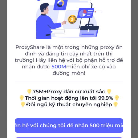
Lựa chọn Thành phố/Quốc
gia
ProxyShare là một trong những proxy ổn
Phiên không giới hạn
định và đáng tin cậy nhất trên thị
trường! Hãy liên hệ với bộ phận hỗ trợ để
Băng thông không giới hạn
nhận được
500M
miễn phí xe cộ vào
đường mòn!
Http/Socks5
75M+Proxy dân cư xuất sắc
Hỗ trợ 24/7
Thời gian hoạt động lên tới 99,9%
Đội ngũ kỹ thuật chuyên nghiệp
Liên hệ với chúng tôi để nhận 500 triệu miễn ph
100G