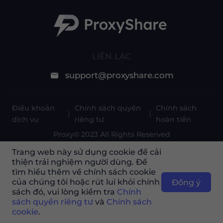
LIÊN LẠC
support@proxyshare.com
Điều khoản
Chính sách quyền
Chính sách
dịch vụ
riêng tư
hoàn tiền
Proxy© 2023 All Rights Reserved
Trang web này sử dụng cookie để cải
thiện trải nghiệm người dùng. Để
tìm hiểu thêm về chính sách cookie
của chúng tôi hoặc rút lui khỏi chính
Đồng ý
Dịch vụ này không có sẵn ở Trung Quốc đại
sách đó, vui lòng kiểm tra
Chính
lục vì lý do chính sách. Cảm ơn bạn đã hiểu!
sách quyền riêng tư
và
Chính sách
cookie
.