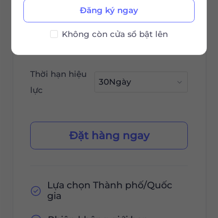
0.85
Đăng ký ngay
$
/GB
Không còn cửa sổ bật lên
$85 / 30Ngày
Thời hạn hiệu
lực
Đặt hàng ngay
Lựa chọn Thành phố/Quốc
gia