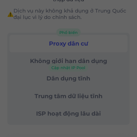
nhất trên thị trường
Dịch vụ này không khả dụng ở Trung Quốc
Nhắm mục tiêu theo địa lý chính xác
đại lục vì lý do chính sách.
(cấp quốc gia, tiểu bang và thành
phố)
Phổ biến
Proxy dân dụng
Proxy dân cư
Điều khiển phiên nâng cao
tỷ lệ thành công 99,67%
Không giới hạn dân dụng
Cập nhật IP Pool
Hỗ trợ 24/7
Dân dụng tĩnh
Trung tâm dữ liệu tĩnh
ISP hoạt động lâu dài