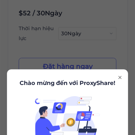
$52 / 30Ngày
Thời hạn hiệu
lực
Đặt hàng ngay
Chào mừng đến với ProxyShare!
Lựa chọn Thành phố/Quốc
gia
Phiên không giới hạn
Băng thông không giới hạn