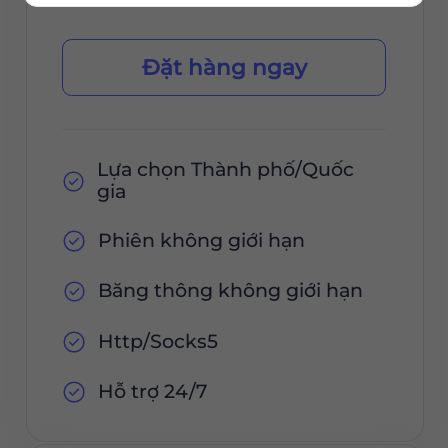
Đặt hàng ngay
Lựa chọn Thành phố/Quốc
gia
Phiên không giới hạn
Băng thông không giới hạn
Http/Socks5
Hỗ trợ 24/7