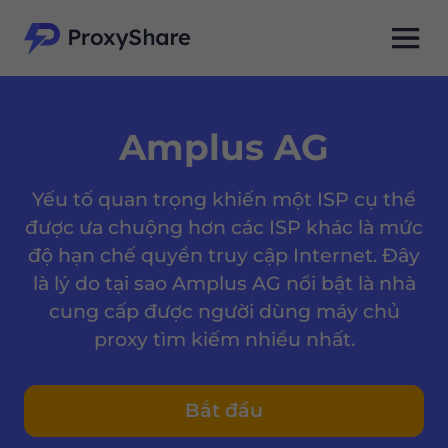
Amplus AG
Yếu tố quan trọng khiến một ISP cụ thể
được ưa chuộng hơn các ISP khác là mức
độ hạn chế quyền truy cập Internet. Đây
là lý do tại sao Amplus AG nổi bật là nhà
cung cấp được người dùng máy chủ
proxy tìm kiếm nhiều nhất.
Bắt đầu