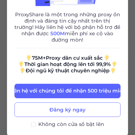
Http/Socks5
ProxyShare là một trong những proxy ổn
định và đáng tin cậy nhất trên thị
trường! Hãy liên hệ với bộ phận hỗ trợ để
Hỗ trợ 24/7
nhận được
500M
miễn phí xe cộ vào
đường mòn!
75M+Proxy dân cư xuất sắc
100G
Thời gian hoạt động lên tới 99,9%
Đội ngũ kỹ thuật chuyên nghiệp
0.85
$
/GB
Liên hệ với chúng tôi để nhận 500 triệu miễn ph
$85 / 30Ngày
Đăng ký ngay
Thời hạn hiệu
Không còn cửa sổ bật lên
lực