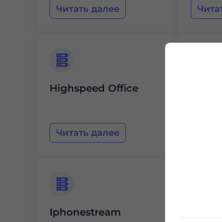
Читать далее
Чита
Highspeed Office
KMS 
Читать далее
Чита
Iphonestream
Anexi