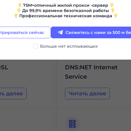
etdienstleistungs
Südwest
75M+отличный жилой прокси -сервер
До 99,9% времени безотказной работы
Профессиональная техническая команда
ть далее
Читать далее
трироваться сейчас
Свяжитесь с нами за 500 м б
Больше нет всплывающих
SL
DNS:NET Internet
Service
ть далее
Читать далее