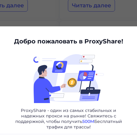
ть далее
Читать далее
Добро пожаловать в ProxyShare!
GmbH
Schiffl GmbH
ть далее
Читать далее
ProxyShare - один из самых стабильных и
надежных прокси на рынке! Свяжитесь с
поддержкой, чтобы получить
500M
Бесплатный
трафик для трассы!
a
Breitbandnetz-