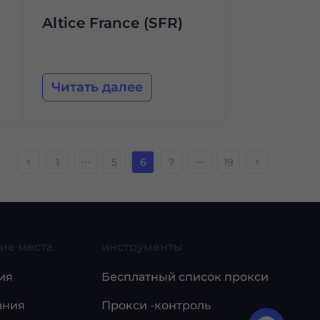
Altice France (SFR)
Читать далее
1
5
6
7
19
ие места
инструменты
ия
Бесплатный список прокси
ания
Прокси -контроль