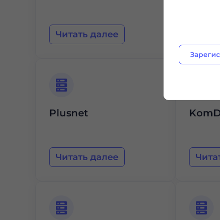
Intern
Читать далее
Чита
Зарегис
Plusnet
KomD
Читать далее
Чита