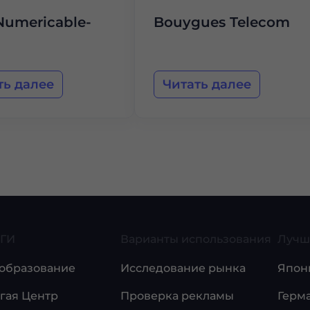
Numericable-
Bouygues Telecom
ть далее
Читать далее
ГИ
Варианты использования
Лучш
образование
Исследование рынка
Япон
гая Центр
Проверка рекламы
Герм