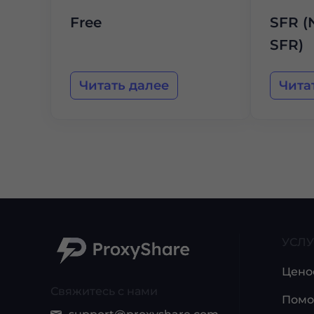
Free
SFR (
SFR)
Читать далее
Чита
УСЛУ
Цено
Свяжитесь с нами
Помо