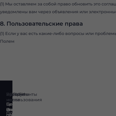
(1) Мы оставляем за собой право обновить это сог
уведомлены вам через объявления или электронные 
8. Пользовательские права
(1) Если у вас есть какие-либо вопросы или пробл
Полем
УСЛУГИ
Варианты
Лучшие
инструменты
использования
места
Ценообразование
Бесплатный
Исследование
Япония
список
Помогая
рынка
прокси