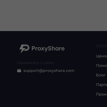
УСЛУ
Цено
Свяжитесь с нами
Помо
support@proxyshare.com
Блог
Парт
Прок