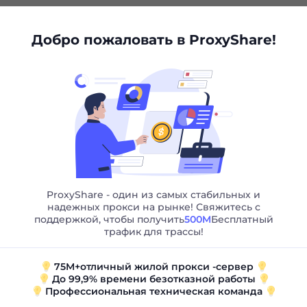
ть неограниченные п
Добро пожаловать в ProxyShare!
Ноль капч
Оптимальное решение, так
как нет необходимости
разрешать капчи
ProxyShare - один из самых стабильных и
надежных прокси на рынке! Свяжитесь с
поддержкой, чтобы получить
500M
Бесплатный
трафик для трассы!
Нет ограничений
75M+отличный жилой прокси -сервер
Большой и широко
До 99,9% времени безотказной работы
Профессиональная техническая команда
распространенный IP-бассейн