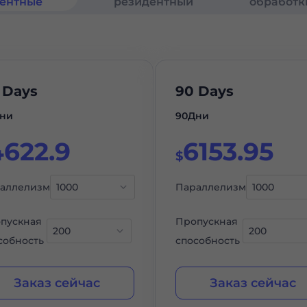
ентные
ентные
резидентный
обработк
 Days
90 Days
ни
90Дни
4622.9
6153.95
$
аллелизм
Параллелизм
пускная
Пропускная
собность
способность
Заказ сейчас
Заказ сейчас