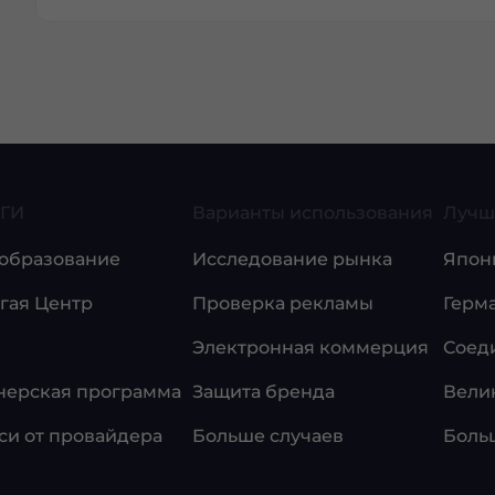
ГИ
Варианты использования
Лучш
образование
Исследование рынка
Япон
гая Центр
Проверка рекламы
Герм
Электронная коммерция
Соед
нерская программа
Защита бренда
Вели
си от провайдера
Больше случаев
Боль