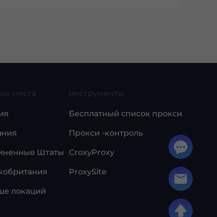
ие места
инструменты
ия
Бесплатный список прокси
ания
Прокси -контроль
иненные Штаты
CroxyProxy
кобритания
ProxySite
ше локаций