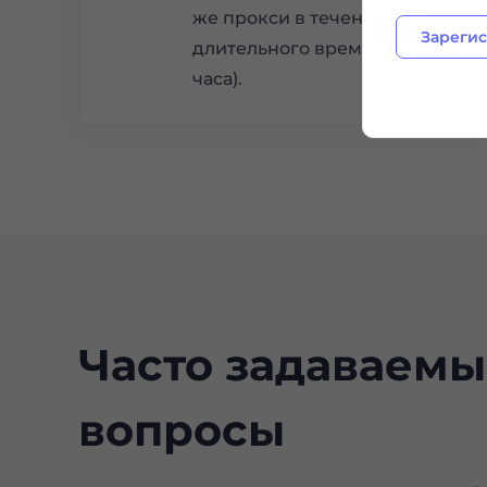
же прокси в течение
Зарегис
длительного времени (24
часа).
Часто задаваемы
вопросы