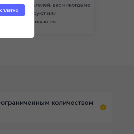
пользователей, вас никогда не
есплатно
заблокируют или
обнаруживаются.
неограниченным количеством