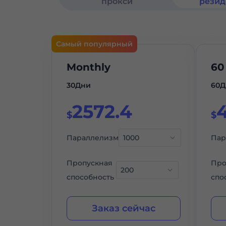
прокси
резид
резид
Самый популярный
Monthly
60
30Дни
60Д
2572.4
$
$
Параллелизм
Пар
Пропускная
Про
способность
спо
Заказ сейчас