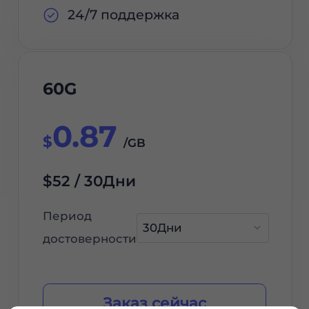
24/7 поддержка
60G
0.87
$
/GB
$52 / 30Дни
Период
достоверности
Заказ сейчас