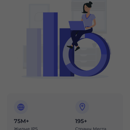
75M+
195+
Жилые IPS
Страны Места