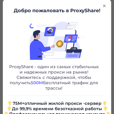
Добро пожаловать в ProxyShare!
Город/страна отбор
Неограниченные сеансы
Неограниченная полоса
пропускания
ProxyShare - один из самых стабильных
Http/socks5
и надежных прокси на рынке!
Свяжитесь с поддержкой, чтобы
24/7 поддержка
получить
500M
Бесплатный трафик для
трассы!
75M+отличный жилой прокси -сервер
100G
До 99,9% времени безотказной работы