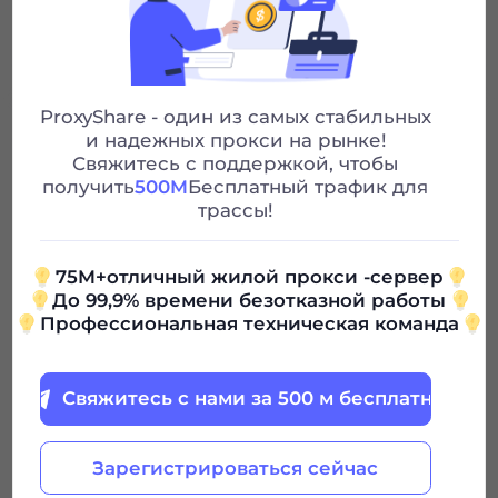
24/7 поддержка
ProxyShare - один из самых стабильных
и надежных прокси на рынке!
100G
Свяжитесь с поддержкой, чтобы
получить
500M
Бесплатный трафик для
трассы!
0.85
$
/GB
75M+отличный жилой прокси -сервер
До 99,9% времени безотказной работы
$85 / 30Дни
Профессиональная техническая команда
Период
достоверности
Свяжитесь с нами за 500 м бесплатно
Зарегистрироваться сейчас