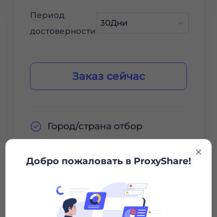
Период
достоверности
Заказ сейчас
Город/страна отбор
Неограниченные сеансы
Добро пожаловать в ProxyShare!
Неограниченная полоса
пропускания
Http/socks5