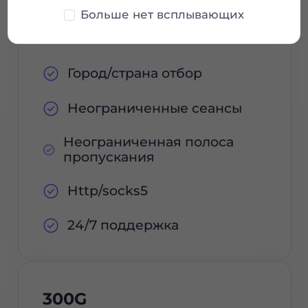
Заказ сейчас
Больше нет всплывающих
Город/страна отбор
Неограниченные сеансы
Неограниченная полоса
пропускания
Http/socks5
24/7 поддержка
300G