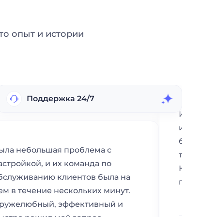
о опыт и истории
Поддержка 24/7
Интерфей
интуитив
была бри
ыла небольшая проблема с
технологи
астройкой, и их команда по
Навигаци
бслуживанию клиентов была на
простым
ем в течение нескольких минут.
ружелюбный, эффективный и