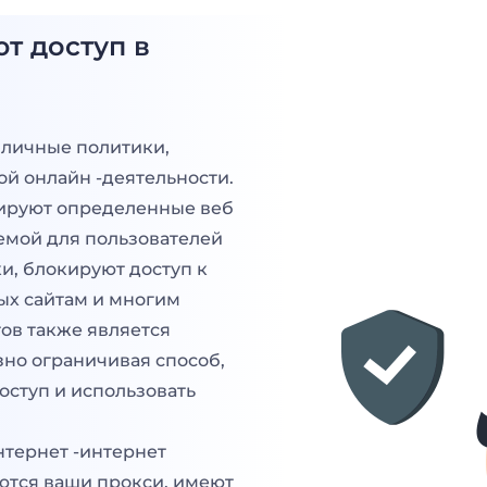
т доступ в
зличные политики,
й онлайн -деятельности.
ируют определенные веб
емой для пользователей
ки, блокируют доступ к
ых сайтам и многим
ов также является
зно ограничивая способ,
оступ и использовать
нтернет -интернет
аются ваши прокси, имеют