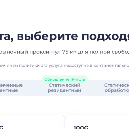
линного Deutsche Telekom
стность нашей сети, эта
телей по умолчанию.
ения:
ости/цен на рынке
а, выберите подхо
ородская) гео-мишень
еансом
рыночный прокси-пул 75 м+ для полной свобо
ричинам политики эта услуга недоступна в континентальн
Обновление IP-пула
ниченные
Статический
Статичес
ентные
резидентный
обработк
G
100G