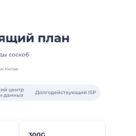
дящий план
ды соскоб
ом Китае
кий центр
Долгодействующий ISP
и данных
300G