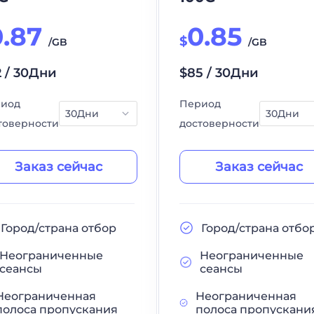
0.87
0.85
$
/GB
/GB
2 / 30Дни
$85 / 30Дни
иод
Период
товерности
достоверности
Заказ сейчас
Заказ сейчас
Город/страна отбор
Город/страна отбо
Неограниченные
Неограниченные
сеансы
сеансы
Неограниченная
Неограниченная
полоса пропускания
полоса пропускани