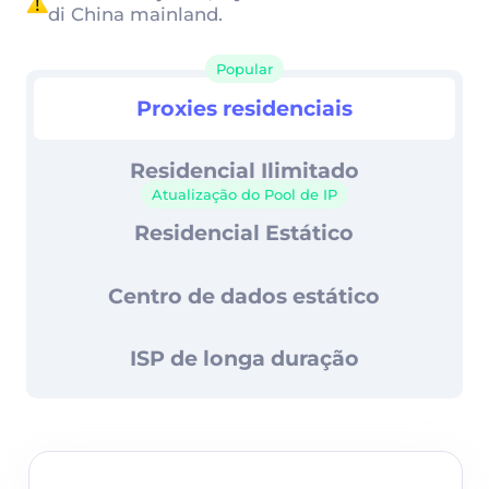
Controle avançado de sessão
di China mainland.
99,67% de taxa de sucesso
Popular
Proxies residenciais
Proxies residenciais
Suporte 24/7
Residencial Ilimitado
Atualização do Pool de IP
Residencial Estático
Centro de dados estático
ISP de longa duração