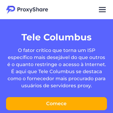
Tele Columbus
O fator crítico que torna um ISP
específico mais desejável do que outros
é o quanto restringe o acesso à Internet.
É aqui que Tele Columbus se destaca
como o fornecedor mais procurado para
usuários de servidores proxy.
Comece