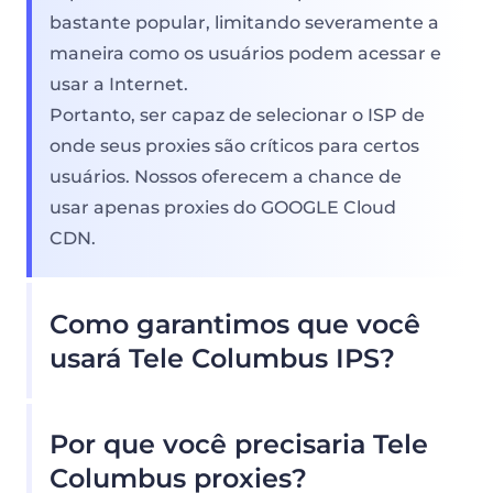
bastante popular, limitando severamente a
maneira como os usuários podem acessar e
usar a Internet.
Portanto, ser capaz de selecionar o ISP de
onde seus proxies são críticos para certos
usuários. Nossos oferecem a chance de
usar apenas proxies do GOOGLE Cloud
CDN.
Como garantimos que você
usará Tele Columbus IPS?
Nosso pool de proxy residencial oferece
Por que você precisaria Tele
inúmeras Tele Columbus Proxies, para que
nossos clientes não precisem se preocupar
Columbus proxies?