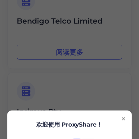
Bendigo Telco Limited
阅读更多
Iprimus Pty
欢迎使用 ProxyShare！