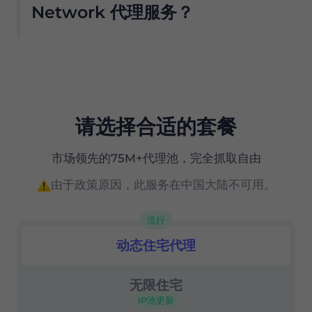
Global IP Network 代理服务器。但是，为了防
从与该提供商合作的位置使用 NTT
Network 代理服务？
止任何滥用并保持我们网络的完整性，默认情况下
Communications Global IP Network 代理服
不会为新用户启用此选项 .
务器访问所需的数据 .
Proxy 在全球拥有超过 7500 万个符合道德来源的
住宅代理，是真正的 NTT Communications
Global IP Network 代理服务器的首选。
我们的住宅代理提供：
请选择合适的套餐
市场上性价比最高的产品之一
市场领先的75M+代理池，完全抓取自由
精确的（国家、州和城市级别）地理定位
由于政策原因，此服务在中国大陆不可用。
高级会话控制
流行
成功率99.67%
动态住宅代理
住宅代理
24/7 支持
无限住宅
IP池更新