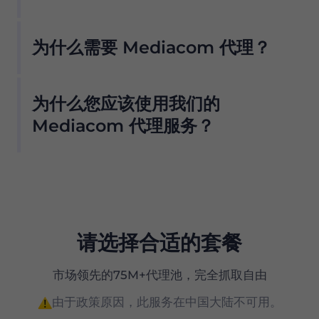
我们的住宅代理池提供无数 Mediacom 代理，因
为什么需要 Mediacom 代理？
此我们的客户不必担心停机和 IP 阻塞。您可以从
与该提供商合作的位置使用 Mediacom 代理服务
我们的住宅代理池提供无数 Mediacom 代理，因
器访问所需的数据 .
为什么您应该使用我们的
此我们的客户不必担心停机和 IP 阻塞。您可以从
我们提供 ISP 过滤，因此只需单击一个按钮即可从
与该提供商合作的位置使用 Mediacom 代理服务
Mediacom 代理服务？
我们的池中仅获取 Mediacom 代理服务器。但
器访问所需的数据 .
是，为了防止任何滥用并保持我们网络的完整性，
Proxy 在全球拥有超过 7500 万个符合道德来源的
默认情况下不会为新用户启用此选项 .
住宅代理，是真正的 Mediacom 代理服务器的首
选。
我们的住宅代理提供：
请选择合适的套餐
市场上性价比最高的产品之一
市场领先的75M+代理池，完全抓取自由
精确的（国家、州和城市级别）地理定位
由于政策原因，此服务在中国大陆不可用。