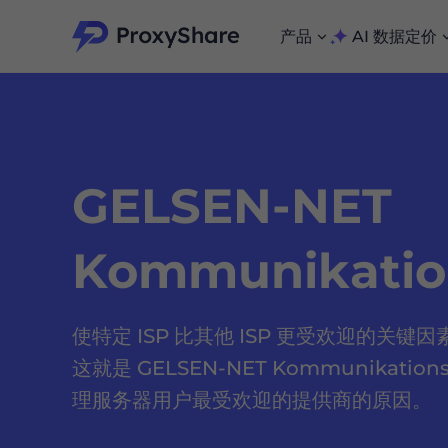
产品
AI 数据
定价
海量 IP 池无限代理，助你在互联网上实现全面匿名。
用于搜索、抓取和采集大规模数据集的强大工具
人性化抓取，无IP屏蔽，畅享195+地点，7500万个真实IP。
我们只提供并测试全球最快的数据中心代理，99% 匿名性。
加入 Proxyshare 联盟计划，赚取高达 10% 的佣金
探索我们的服务，通过 Proxyshare 独家折扣安全成长。
GELSEN-NET
Kommunikation
使特定 ISP 比其他 ISP 更受欢迎的关
这就是 GELSEN-NET Kommunikation
理服务器用户最受欢迎的提供商的原因。