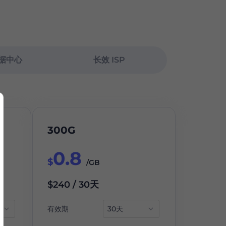
据中心
长效 ISP
300G
0.8
$
/GB
$240 / 30天
有效期