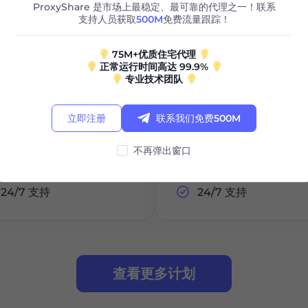
ProxyShare 是市场上最稳定、最可靠的代理之一！联系
支持人员获取
500M
免费流量跟踪！
立即订购
立即订购
75M+优质住宅代理
正常运行时间高达 99.9%
专业技术团队
城市/国家选择
城市/国家选择
无限会话
无限会话
立即注册
联系我们免费500M
无限带宽
无限带宽
不再弹出窗口
Http/Socks5
Http/Socks5
24/7 支持
24/7 支持
查看更多计划