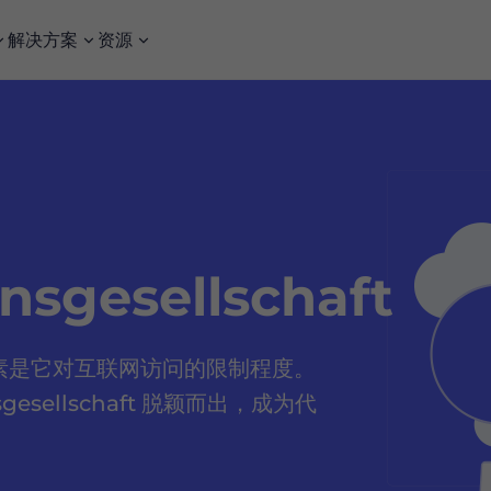
解决方案
资源
从真正的本地用户的角度在世界任何地方测试您的网站或应用程序。
无需处理代理管理或反爬措施，即可轻松抓取实时搜索引擎结果。
sgesellschaft
键因素是它对互联网访问的限制程度。
sgesellschaft 脱颖而出，成为代