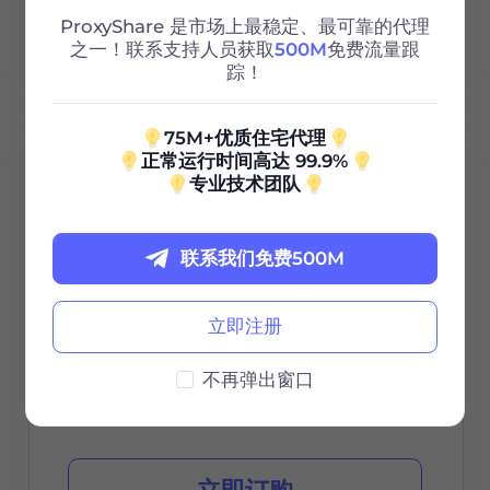
Http/Socks5
ProxyShare 是市场上最稳定、最可靠的代理
之一！联系支持人员获取
500M
免费流量跟
24/7 支持
踪！
75M+优质住宅代理
正常运行时间高达 99.9%
100G
专业技术团队
0.85
$
联系我们免费500M
/GB
$85 / 30天
立即注册
不再弹出窗口
有效期
立即订购