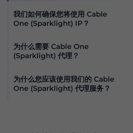
我们如何确保您将使用 Cable
One (Sparklight) IP？
我们的住宅代理池提供无数 Cable One
为什么需要 Cable One
(Sparklight) 代理，因此我们的客户不必担心停机
和 IP 阻塞。您可以从与该提供商合作的位置使用
(Sparklight) 代理？
Cable One (Sparklight) 代理服务器访问所需的
我们的住宅代理池提供无数 Cable One
数据 .
为什么您应该使用我们的 Cable
(Sparklight) 代理，因此我们的客户不必担心停机
我们提供 ISP 过滤，因此只需单击一个按钮即可从
和 IP 阻塞。您可以从与该提供商合作的位置使用
One (Sparklight) 代理服务？
我们的池中仅获取 Cable One (Sparklight) 代理
Cable One (Sparklight) 代理服务器访问所需的
服务器。但是，为了防止任何滥用并保持我们网络
Proxy 在全球拥有超过 7500 万个符合道德来源的
数据 .
的完整性，默认情况下不会为新用户启用此选项 .
住宅代理，是真正的 Cable One (Sparklight) 代
理服务器的首选。
我们的住宅代理提供：