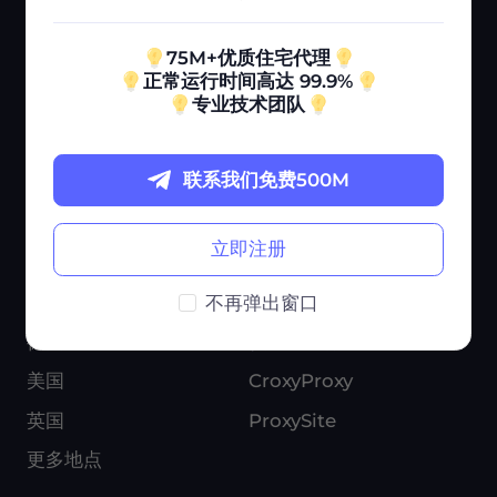
服务
用例
75M+优质住宅代理
定价
市场研究
正常运行时间高达 99.9%
帮助中心
广告验证
专业技术团队
博客
电子商务
联系我们免费500M
联盟计划
品牌保护
ISP 代理
更多案例
立即注册
热门地点
工具
日本
免费代理列表
不再弹出窗口
德国
代理检查器
美国
CroxyProxy
英国
ProxySite
更多地点