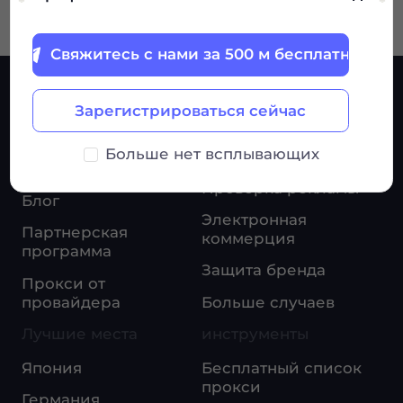
Свяжитесь с нами за 500 м бесплатно
УСЛУГИ
Варианты
Зарегистрироваться сейчас
использования
Ценообразование
Больше нет всплывающих
Исследование рынка
Помогая Центр
Проверка рекламы
Блог
Электронная
Партнерская
коммерция
программа
Защита бренда
Прокси от
провайдера
Больше случаев
Лучшие места
инструменты
Япония
Бесплатный список
прокси
Германия