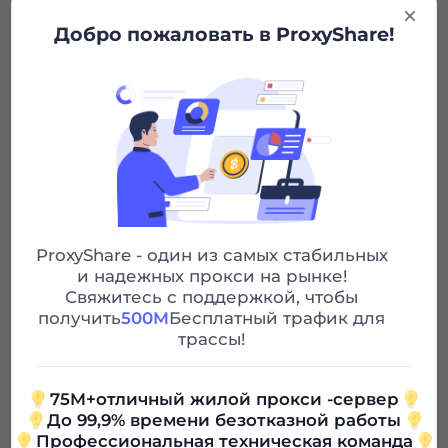
Добро пожаловать в ProxyShare!
Step three:
Your newly added sub-account appears below,
which is considered successful.
Рекомендуемые статьи
Whitelist Authentication
ProxyShare - один из самых стабильных
и надежных прокси на рынке!
Предыдущий
Свяжитесь с поддержкой, чтобы
получить
500M
Бесплатный трафик для
трассы!
Proxy Authentication
75M+отличный жилой прокси -сервер
Следующий
До 99,9% времени безотказной работы
Профессиональная техническая команда