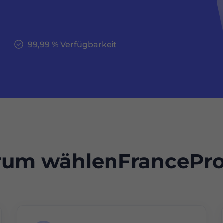
99,99 % Verfügbarkeit
um wählenFrancePro