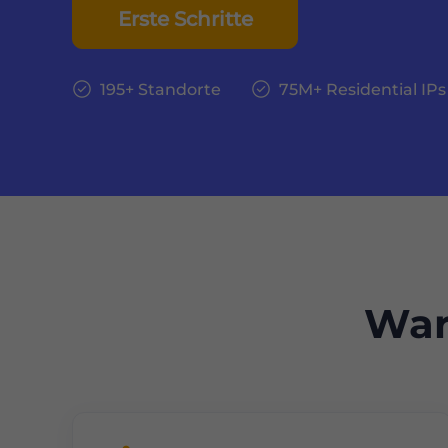
Erste Schritte
195+ Standorte
75M+ Residential IPs
War