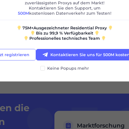
zuverlässigsten Proxys auf dem Markt!
Kontaktieren Sie den Support, um
500M
kostenlosen Datenverkehr zum Testen!
75M+Ausgezeichneter Residential Proxy
Bis zu 99,9 % Verfügbarkeit
Professionelles technisches Team
zt registrieren
Kontaktieren Sie uns für 500M koste
ngsfälle von France
Keine Popups mehr
en die
n
Marktforschung