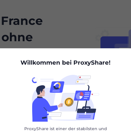
 France
, ohne
en
Willkommen bei ProxyShare!
r Eintritt in lokale
ikanisches
ch eingeschränkten
ivaten Proxyserver,
 öffentliche Daten,
 Sie lokale SEO
ProxyShare ist einer der stabilsten und