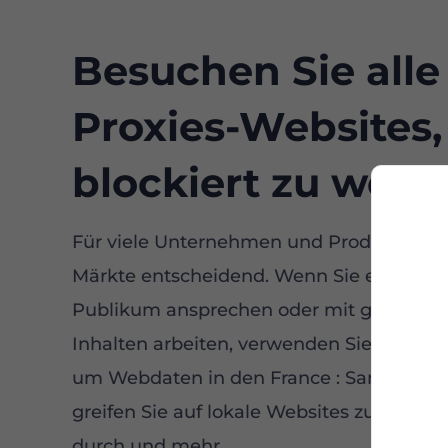
Besuchen Sie alle
Proxies-Websites
blockiert zu werd
Für viele Unternehmen und Produkte ist de
Märkte entscheidend. Wenn Sie ein amer
Publikum ansprechen oder mit geografis
Inhalten arbeiten, verwenden Sie einen pr
um Webdaten in den France : Sammeln Sie
greifen Sie auf lokale Websites zu, führen
durch und mehr.