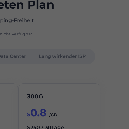
eten Plan
ping-Freiheit
nicht verfügbar.
Data Center
Lang wirkender ISP
300G
0.8
$
/GB
$240 / 30Tage