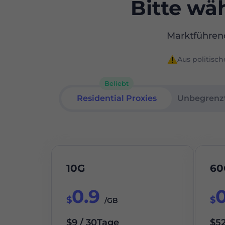
Bitte wä
Marktführend
Aus politisc
Beliebt
Residential Proxies
Residential Proxies
Unbegrenzt
10G
60
0.9
$
$
/GB
$9 / 30Tage
$52