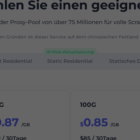
hlen Sie einen geeign
er Proxy-Pool von über 75 Millionen für volle Scra
hen Gründen ist dieser Service auf dem chinesischen Festland 
IP-Pool-Aktualisierung
 Residential
Static Residential
Statisches 
G
100G
0.87
0.85
$
/GB
/GB
 / 30Tage
$85 / 30Tage