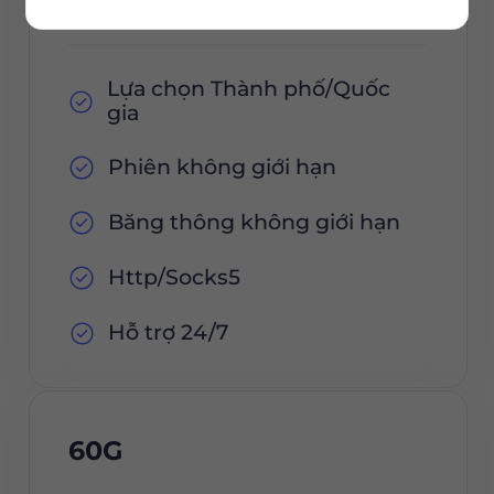
Lựa chọn Thành phố/Quốc
gia
Phiên không giới hạn
Băng thông không giới hạn
Http/Socks5
Hỗ trợ 24/7
60G