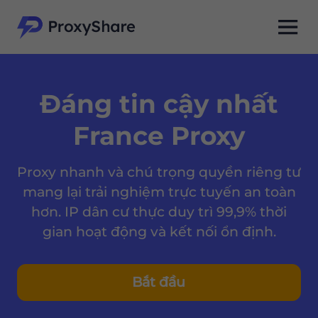
Đáng tin cậy nhất
France Proxy
Proxy nhanh và chú trọng quyền riêng tư
mang lại trải nghiệm trực tuyến an toàn
hơn. IP dân cư thực duy trì 99,9% thời
gian hoạt động và kết nối ổn định.
Bắt đầu