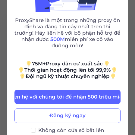
ProxyShare là một trong những proxy ổn
định và đáng tin cậy nhất trên thị
trường! Hãy liên hệ với bộ phận hỗ trợ để
10G
nhận được
500M
miễn phí xe cộ vào
đường mòn!
0.9
$
/GB
75M+Proxy dân cư xuất sắc
Thời gian hoạt động lên tới 99,9%
$9 / 30Ngày
Đội ngũ kỹ thuật chuyên nghiệp
Thời hạn hiệu
Liên hệ với chúng tôi để nhận 500 triệu miễn ph
lực
Đăng ký ngay
Đặt hàng ngay
Không còn cửa sổ bật lên