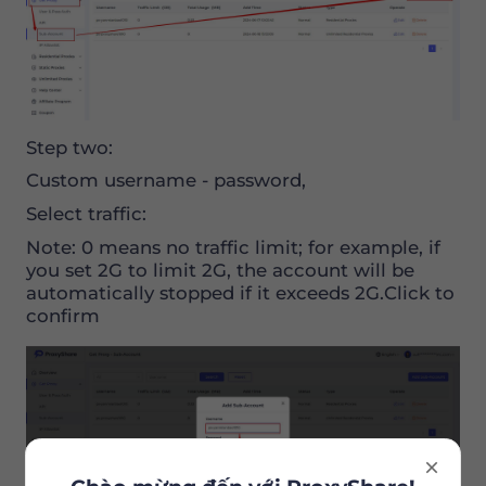
Step two:
Custom username - password,
Select traffic:
Note: 0 means no traffic limit; for example, if
you set 2G to limit 2G, the account will be
automatically stopped if it exceeds 2G.Click to
confirm