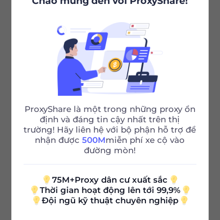
Chào mừng đến với ProxyShare!
Step three:
Your newly added sub-account appears below,
which is considered successful.
Bài viết được đề xuất
ProxyShare là một trong những proxy ổn
Whitelist Authentication
định và đáng tin cậy nhất trên thị
trường! Hãy liên hệ với bộ phận hỗ trợ để
nhận được
500M
miễn phí xe cộ vào
Trước
đường mòn!
Proxy Authentication
75M+Proxy dân cư xuất sắc
Thời gian hoạt động lên tới 99,9%
Tiếp theo
Đội ngũ kỹ thuật chuyên nghiệp