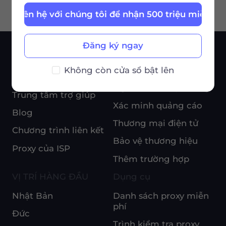
Liên hệ với chúng tôi để nhận 500 triệu miễn ph
Đăng ký ngay
DỊCH VỤ
TRƯỜNG HỢP SỬ
DỤNG
Không còn cửa sổ bật lên
Giá cả
Nghiên cứu thị trường
Trung tâm trợ giúp
Xác minh quảng cáo
Blog
Thương mại điện tử
Chương trình liên kết
Bảo vệ thương hiệu
Proxy của ISP
Thêm trường hợp
VỊ TRÍ HÀNG ĐẦU
Dụng cụ
Nhật Bản
Danh sách proxy miễn
phí
Đức
Trình kiểm tra proxy