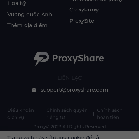
Hoa Kỳ
CroxyProxy
Vương quốc Anh
ProxySite
Thêm địa điểm
LIÊN LẠC
support@proxyshare.com
Điều khoản
Chính sách quyền
Chính sách
dịch vụ
riêng tư
hoàn tiền
Proxy© 2023 All Rights Reserved
Trang web này sử dụng cookie để cải