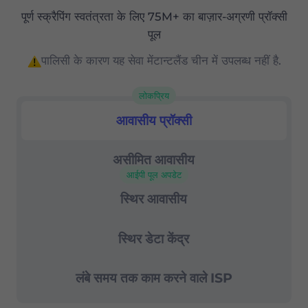
पूर्ण स्क्रैपिंग स्वतंत्रता के लिए 75M+ का बाज़ार-अग्रणी प्रॉक्सी
बाजार में सबसे अच्छे मूल्य/कीमत अनुपातों में से एक
पूल
सटीक (देश, राज्य और शहर-स्तर) भू-लक्ष्यीकरण
पालिसी के कारण यह सेवा मेंटान्टलैंड चीन में उपलब्ध नहीं है.
उन्नत सत्र नियंत्रण
लोकप्रिय
99.67% सफलता दर
आवासीय प्रॉक्सी
आवासीय प्रॉक्सी
24/7 सहायता
असीमित आवासीय
आईपी पूल अपडेट
स्थिर आवासीय
स्थिर डेटा केंद्र
लंबे समय तक काम करने वाले ISP