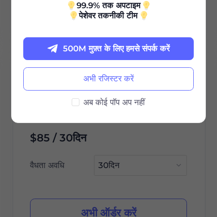
99.9% तक अपटाइम
पेशेवर तकनीकी टीम
24/7 सहायता
500M मुफ़्त के लिए हमसे संपर्क करें
100G
अभी रजिस्टर करें
0.85
अब कोई पॉप अप नहीं
$
/GB
$85 / 30दिन
वैधता अवधि
अभी ऑर्डर करें