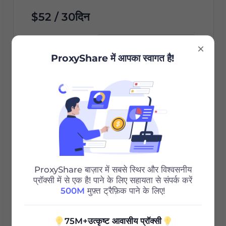
$52 / 30दिन
वैधता अवधि
ProxyShare में आपका स्वागत है!
अभी ऑर्डर करें
शहर/देश चयन
ProxyShare बाज़ार में सबसे स्थिर और विश्वसनीय
असीमित सत्र
प्रॉक्सी में से एक है! पाने के लिए सहायता से संपर्क करें
500M
मुफ़्त ट्रैफ़िक पाने के लिए!
असीमित बैंडविड्थ
75M+उत्कृष्ट आवासीय प्रॉक्सी
Http/Socks5