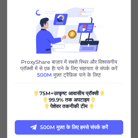
शहर/देश चयन
असीमित सत्र
असीमित बैंडविड्थ
Http/Socks5
ProxyShare बाज़ार में सबसे स्थिर और विश्वसनीय
24/7 सहायता
प्रॉक्सी में से एक है! पाने के लिए सहायता से संपर्क करें
500M
मुफ़्त ट्रैफ़िक पाने के लिए!
75M+उत्कृष्ट आवासीय प्रॉक्सी
100G
99.9% तक अपटाइम
पेशेवर तकनीकी टीम
0.85
$
/GB
500M मुफ़्त के लिए हमसे संपर्क करें