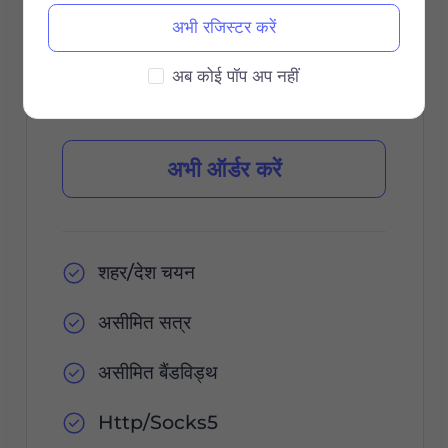
$85 / 30दिन
अभी रजिस्टर करें
वैधता अवधि
अब कोई पॉप अप नहीं
अभी ऑर्डर करें
शहर/देश चयन
असीमित सत्र
असीमित बैंडविड्थ
Http/Socks5