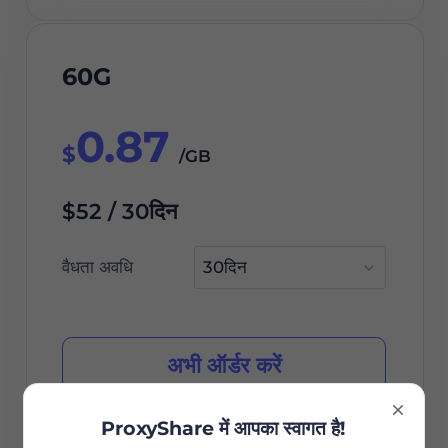
60G
0.87
$
/GB
$52 / 30दिन
वैधता अवधि
अभी ऑर्डर करें
ProxyShare में आपका स्वागत है!